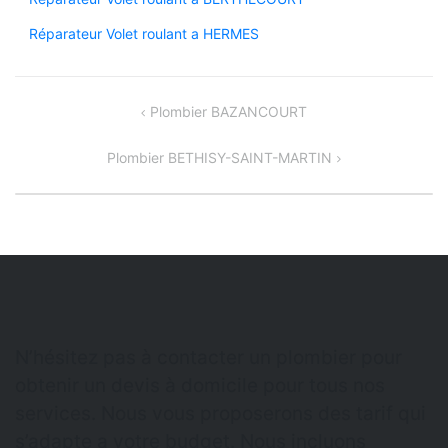
Réparateur Volet roulant a HERMES
Navigation
Plombier BAZANCOURT
de
Plombier BETHISY-SAINT-MARTIN
l’article
N’hésitez pas à contacter un plombier pour
obtenir un devis à domicile pour tous nos
services. Nous vous proposerons des tarif qui
s’adapte a votre budget. Nous incluons