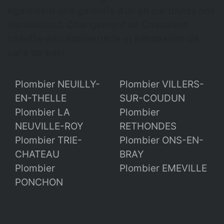
également une garantie d’un an sur toutes nos
installations. Changement de Chaudière,
chauffe-eau,Robinetterie et Rénovation de
salle de bain.
Plombier NEUILLY-
Plombier VILLERS-
EN-THELLE
SUR-COUDUN
Plombier LA
Plombier
NEUVILLE-ROY
RETHONDES
Plombier TRIE-
Plombier ONS-EN-
CHATEAU
BRAY
Plombier
Plombier EMEVILLE
PONCHON